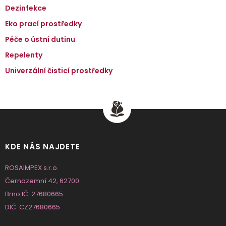
Dezinfekce
Eko prací prostředky
Péče o ústní dutinu
Repelenty
Univerzální čisticí prostředky
KDE NÁS NAJDETE
ROSAIMPEX s.r.o.
Černozemní 42, 62700
Brno IČ: 27680665
DIČ: CZ27680665