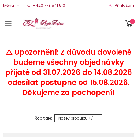
Přihlášení
Měna
+420 773 541 510
0
Menu pro mobil
⚠️ Upozornění: Z důvodu dovolené
budeme všechny objednávky
přijaté od 31.07.2026 do 14.08.2026
odesílat postupně od 15.08.2026.
Děkujeme za pochopení!
Řadit dle:
Název produktu +/-